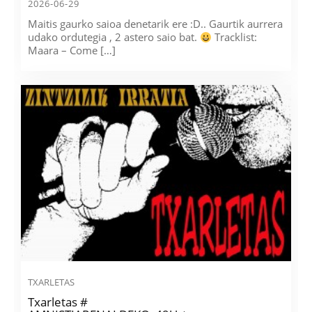
2026-06-29
Maitis gaurko saioa denetarik ere :D.. Gaurtik aurrera
udako ordutegia , 2 astero saio bat.
Tracklist:
Maara – Come […]
TXARLETAS
Txarletas #