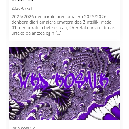
2026-07-21
2025/2026 denboraldiaren amaiera 2025/2026
denboraldiari amaiera ematera doa Zintzilik Irratia.
41. denboraldia bete ostean, Oreretako irrati libreak
urteko balantzea egin […]
WKD KOSMIK