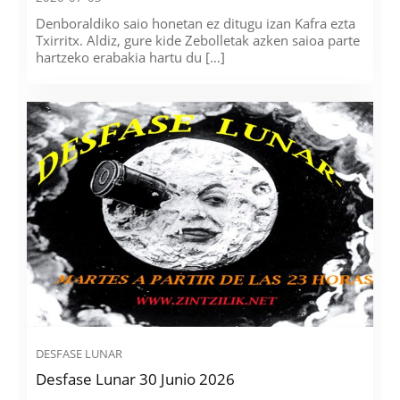
Denboraldiko saio honetan ez ditugu izan Kafra ezta
Txirritx. Aldiz, gure kide Zebolletak azken saioa parte
hartzeko erabakia hartu du […]
DESFASE LUNAR
Desfase Lunar 30 Junio 2026