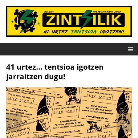
41 urtez… tentsioa igotzen
jarraitzen dugu!