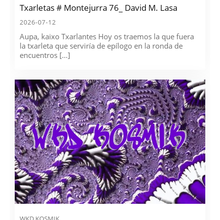
Txarletas # Montejurra 76_ David M. Lasa
2026-07-12
Aupa, kaixo Txarlantes Hoy os traemos la que fuera
la txarleta que serviría de epílogo en la ronda de
encuentros […]
WKD KOSMIK