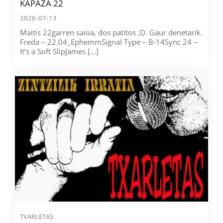
KAPAZA 22
2026-07-13
Maitis 22garren saioa, dos patitos ;D. Gaur denetarik.
Freda – 22.04_EphemmSignal Type – B-14Sync 24 –
It’s a Soft SlipJames […]
TXARLETAS