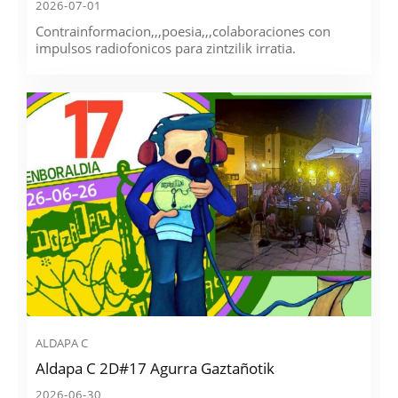
2026-07-01
Contrainformacion,,,poesia,,,colaboraciones con
impulsos radiofonicos para zintzilik irratia.
ALDAPA C
Aldapa C 2D#17 Agurra Gaztañotik
2026-06-30