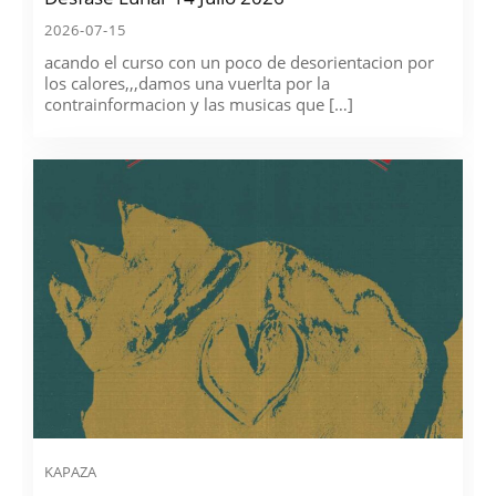
2026-07-15
acando el curso con un poco de desorientacion por
los calores,,,damos una vuerlta por la
contrainformacion y las musicas que […]
KAPAZA