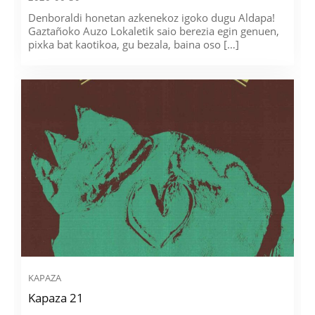
Denboraldi honetan azkenekoz igoko dugu Aldapa!
Gaztañoko Auzo Lokaletik saio berezia egin genuen,
pixka bat kaotikoa, gu bezala, baina oso […]
KAPAZA
Kapaza 21