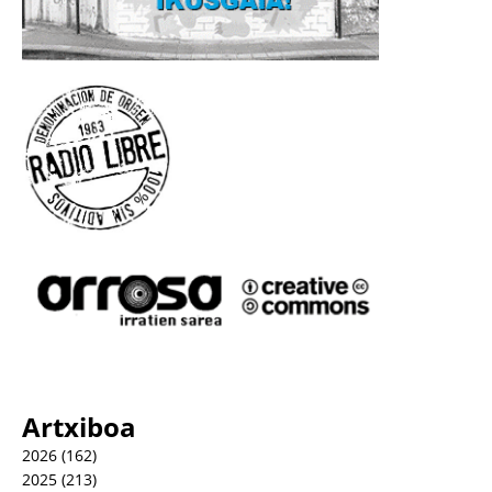
Artxiboa
2026
(162)
2025
(213)