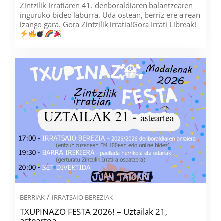
Zintzilik Irratiaren 41. denboraldiaren balantzearen
inguruko bideo laburra. Uda ostean, berriz ere airean
izango gara. Gora Zintzilik irratia!Gora Irrati Libreak!
/
BERRIAK
IRRATSAIO BEREZIAK
TXUPINAZO FESTA 2026! – Uztailak 21,
asteartea