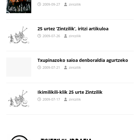
2009-09-27
zintzilik
25 urtez ‘Zintzilik’, iritzi artikuloa
2009-07-26
zintzilik
Txupinazoko saioa denboraldia agurtzeko
2009-07-21
zintzilik
Ikimilikili-klik 25 urte Zintzilik
2009-07-17
zintzilik