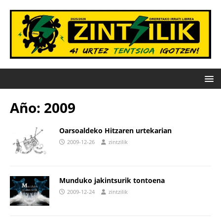
Año:
2009
Oarsoaldeko Hitzaren urtekarian
2009-12-26
zintzilik
Munduko jakintsurik tontoena
2009-12-24
zintzilik