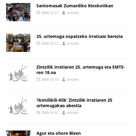
Santomasak Zumardiko Kioskotikan
2009-12-21
zintzilik
25. urtemuga ospatzeko irratsaio berezia
2009-10-12
zintzilik
Zintzilik irratiaren 25. urtemuga eta EMTE-
ren 18.na
2009-10-10
zintzilik
‘Ikimilikili-Klik’ Zintzilik irratiaren 25
urtemugakao abestia
2009-10-01
zintzilik
Agur eta ohore Bixen