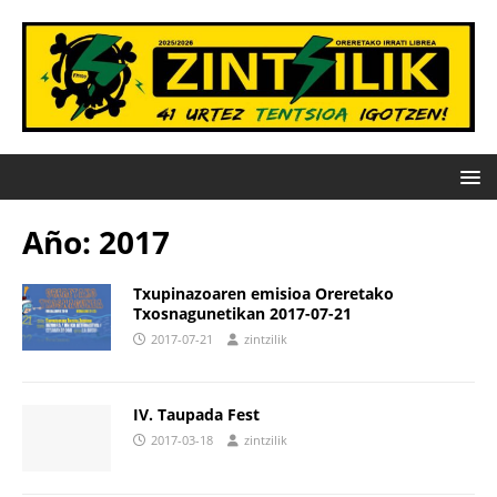
Año:
2017
Txupinazoaren emisioa Oreretako
Txosnagunetikan 2017-07-21
2017-07-21
zintzilik
IV. Taupada Fest
2017-03-18
zintzilik