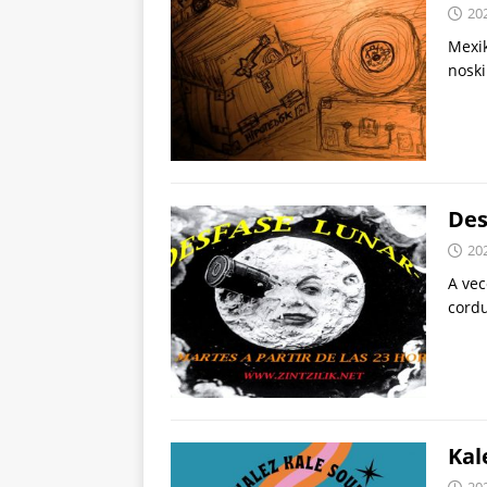
20
Mexik
noski
Des
20
A vec
cordu
Kal
20