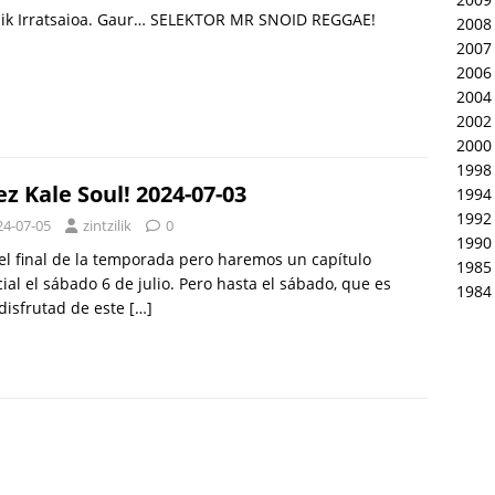
ik Irratsaioa. Gaur… SELEKTOR MR SNOID REGGAE!
2008
2007
2006
2004
2002
2000
1998
ez Kale Soul! 2024-07-03
1994
1992
24-07-05
zintzilik
0
1990
el final de la temporada pero haremos un capítulo
1985
ial el sábado 6 de julio. Pero hasta el sábado, que es
1984
disfrutad de este
[…]