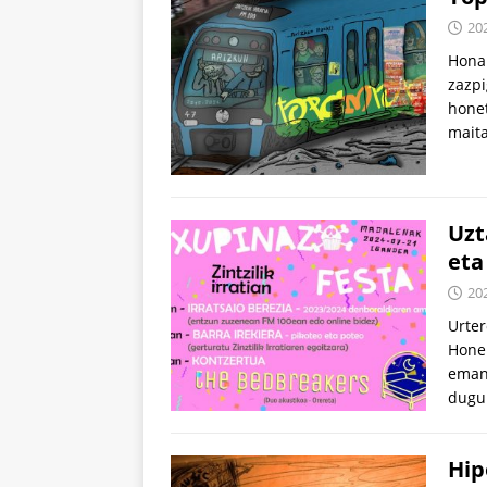
20
Hona 
zazpi
honet
mait
Uzt
eta
20
Urter
Honek
emane
dugu
Hip