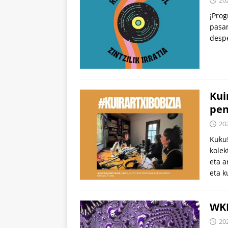
¡Prog
pasam
desp
Kui
pen
20
Kuku
kolek
eta a
eta k
WKD
20