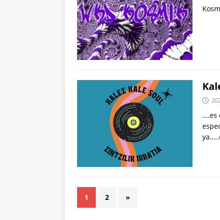
Kosm
Kal
20
….es 
espec
ya…..
1
2
»