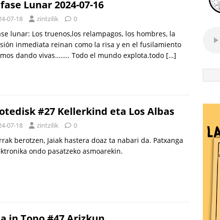
fase Lunar 2024-07-16
24-07-18
zintzilik
0
se lunar: Los truenos,los relampagos, los hombres, la
sión inmediata reinan como la risa y en el fusilamiento
imos dando vivas…….. Todo el mundo explota.todo
[…]
otedisk #27 Kellerkind eta Los Albas
24-07-18
zintzilik
0
rak berotzen, Jaiak hastera doaz ta nabari da. Patxanga
ektronika ondo pasatzeko asmoarekin.
a in Topo #47 Arizkun