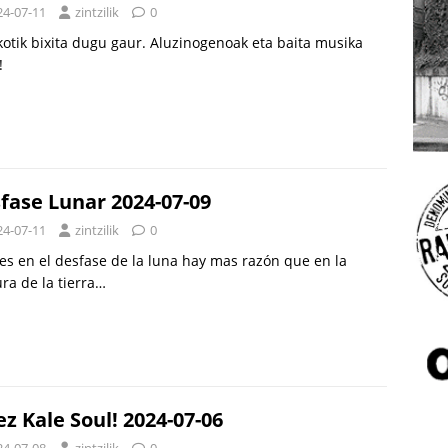
24-07-11
zintzilik
0
otik bixita dugu gaur. Aluzinogenoak eta baita musika
!
fase Lunar 2024-07-09
24-07-11
zintzilik
0
es en el desfase de la luna hay mas razón que en la
ra de la tierra…
ez Kale Soul! 2024-07-06
24-07-08
zintzilik
0