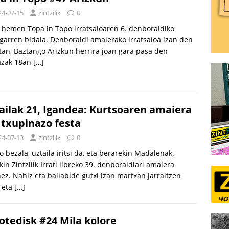
24-07-15
zintzilik
0
hemen Topa in Topo irratsaioaren 6. denboraldiko
garren bidaia. Denboraldi amaierako irratsaioa izan den
an, Baztango Arizkun herrira joan gara pasa den
azak 18an
[…]
ailak 21, Igandea: Kurtsoaren amaiera
 txupinazo festa
24-07-13
zintzilik
0
o bezala, uztaila iritsi da, eta berarekin Madalenak.
in Zintzilik Irrati libreko 39. denboraldiari amaiera
z. Nahiz eta baliabide gutxi izan martxan jarraitzen
 eta
[…]
otedisk #24 Mila kolore