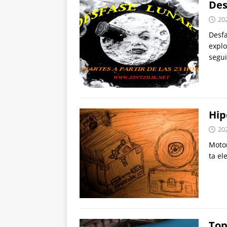
Des
20
Desfa
explo
segu
Hip
20
Motor
ta el
Top