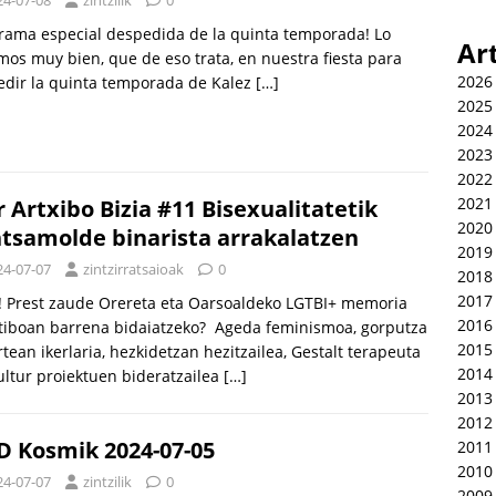
rama especial despedida de la quinta temporada! Lo
Ar
os muy bien, que de eso trata, en nuestra fiesta para
2026
edir la quinta temporada de Kalez
[…]
2025
2024
2023
2022
2021
r Artxibo Bizia #11 Bisexualitatetik
2020
tsamolde binarista arrakalatzen
2019
24-07-07
zintzirratsaioak
0
2018
2017
! Prest zaude Orereta eta Oarsoaldeko LGTBI+ memoria
2016
tiboan barrena bidaiatzeko? Ageda feminismoa, gorputza
2015
rtean ikerlaria, hezkidetzan hezitzailea, Gestalt terapeuta
2014
ultur proiektuen bideratzailea
[…]
2013
2012
 Kosmik 2024-07-05
2011
2010
24-07-07
zintzilik
0
2009