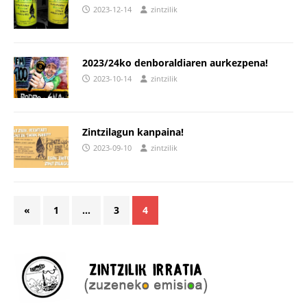
2023-12-14
zintzilik
2023/24ko denboraldiaren aurkezpena!
2023-10-14
zintzilik
Zintzilagun kanpaina!
2023-09-10
zintzilik
«
1
…
3
4