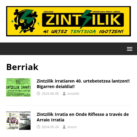
Berriak
Zintzilik irratiaren 40. urtebetetzea lantzen!!
Bigarren deialdia!!
2024-06-06
zintzilik
Zintzilik Irratia en Onde Riflesse a través de
Arraio Irratia
2024-05-24
siroco