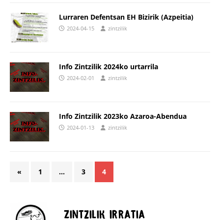
Lurraren Defentsan EH Bizirik (Azpeitia)
2024-04-15
zintzilik
Info Zintzilik 2024ko urtarrila
2024-02-01
zintzilik
Info Zintzilik 2023ko Azaroa-Abendua
2024-01-13
zintzilik
«
1
…
3
4