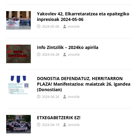
Yakovlev 42, Elkarretaratzea eta epaitegiko
inpresioak 2024-05-06
2024-05-06
zintzilik
Info Zintzilik – 2024ko apirila
2024-04-28
zintzilik
DONOSTIA DEFENDATUZ, HERRITARRON
PLAZA! Manifestazioa: maiatzak 26, igandea
(Donostian)
2024-04-26
zintzilik
ETXEGABETZERIK EZ!
2024-04-19
zintzilik