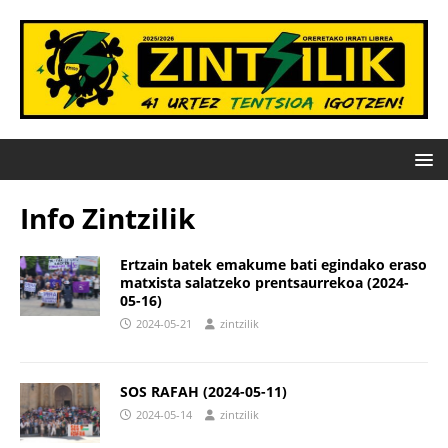
Info Zintzilik
Ertzain batek emakume bati egindako eraso
matxista salatzeko prentsaurrekoa (2024-
05-16)
2024-05-21
zintzilik
SOS RAFAH (2024-05-11)
2024-05-14
zintzilik