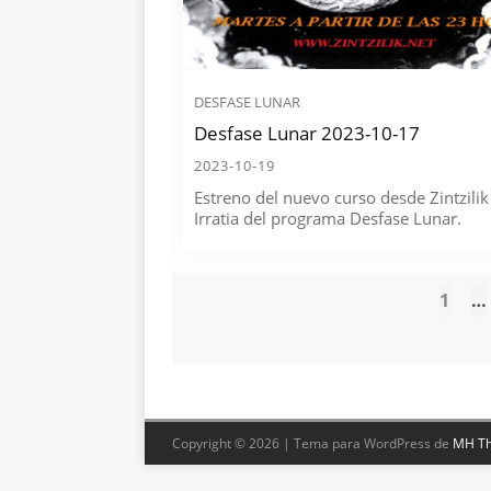
DESFASE LUNAR
Desfase Lunar 2023-10-17
2023-10-19
Estreno del nuevo curso desde Zintzilik
Irratia del programa Desfase Lunar.
1
…
Posts
navigation
Copyright © 2026 | Tema para WordPress de
MH T