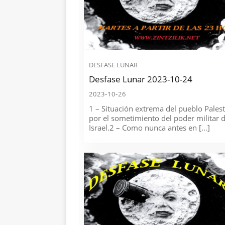
DESFASE LUNAR
Desfase Lunar 2023-10-24
2023-10-26
1 – Situación extrema del pueblo Pales
por el sometimiento del poder militar 
Israel.2 – Como nunca antes en […]