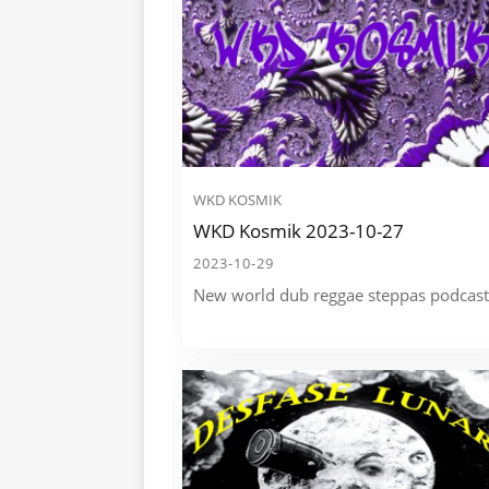
WKD KOSMIK
WKD Kosmik 2023-10-27
2023-10-29
New world dub reggae steppas podcast