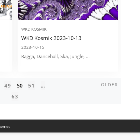
WKD KOSMIK
WKD Kosmik 2023-10-13
2023-10-15
Ragga, Dancehall, Ska, Jungle, …
Older
OLDER
49
50
51
…
63
hemes