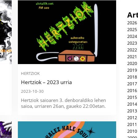
Ar
2026
2025
2024
2023
2022
2021
2020
2019
HERTZIOK
2018
Hertziok – 2023 urria
2017
2016
2023-10-30
2015
Hertziok saioaren 3. denboraldiko lehen
2014
saioa, urriaren 26an, gaueko 22:00etan.
2013
2012
2011
2010
2009