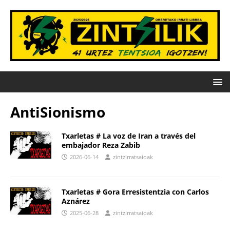
AntiSionismo
Txarletas # La voz de Iran a través del
embajador Reza Zabib
2026-06-14
zintzirratsaioak
Txarletas # Gora Erresistentzia con Carlos
Aznárez
2025-06-28
zintzirratsaioak