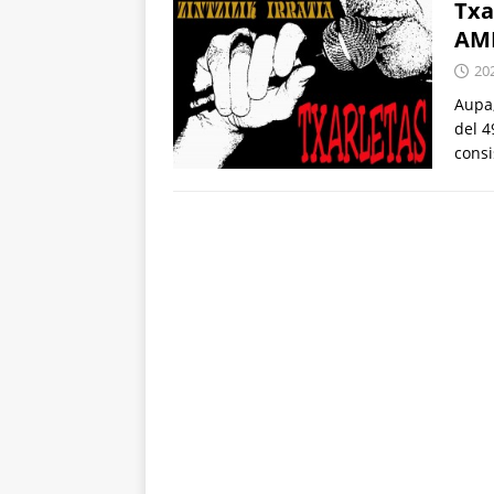
Txa
AM
20
Aupa,
del 4
consi