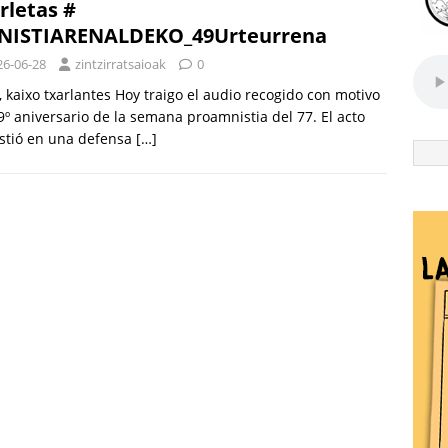
rletas #
NISTIARENALDEKO_49Urteurrena
26-06-28
zintzirratsaioak
0
 kaixo txarlantes Hoy traigo el audio recogido con motivo
9º aniversario de la semana proamnistia del 77. El acto
stió en una defensa
[…]