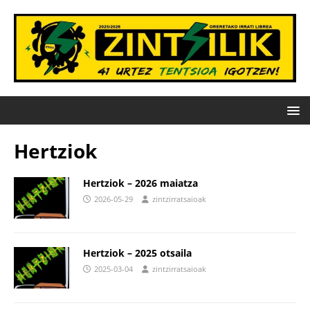
Hertziok
Hertziok – 2026 maiatza
2026-05-29
zintzirratsaioak
Hertziok – 2025 otsaila
2025-03-04
zintzirratsaioak