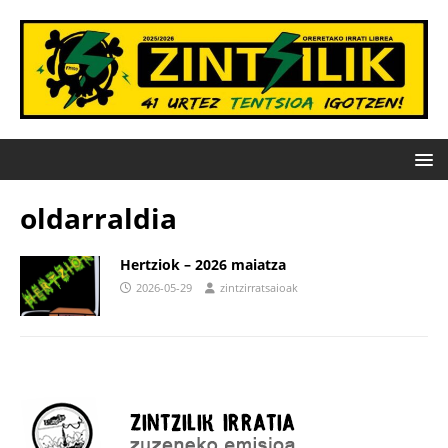
oldarraldia
Hertziok – 2026 maiatza
2026-05-29
zintzirratsaioak