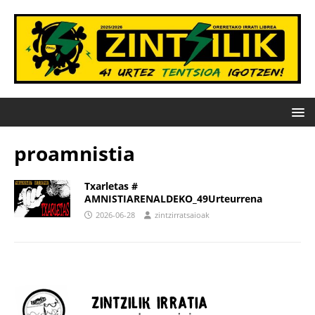
proamnistia
Txarletas #
AMNISTIARENALDEKO_49Urteurrena
2026-06-28
zintzirratsaioak