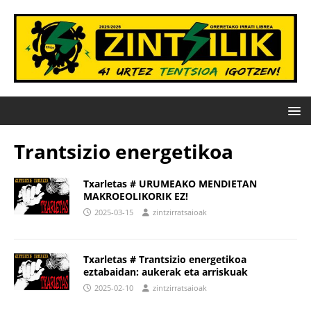
Trantsizio energetikoa
Txarletas # URUMEAKO MENDIETAN
MAKROEOLIKORIK EZ!
2025-03-15
zintzirratsaioak
Txarletas # Trantsizio energetikoa
eztabaidan: aukerak eta arriskuak
2025-02-10
zintzirratsaioak