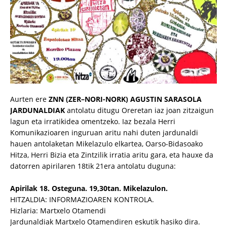
Aurten ere
ZNN (ZER–NORI-NORK) AGUSTIN SARASOLA
JARDUNALDIAK
antolatu ditugu Oreretan iaz joan zitzaigun
lagun eta irratikidea omentzeko. Iaz bezala Herri
Komunikazioaren inguruan aritu nahi duten jardunaldi
hauen antolaketan Mikelazulo elkartea, Oarso-Bidasoako
Hitza, Herri Bizia eta Zintzilik irratia aritu gara, eta hauxe da
datorren apirilaren 18tik 21era antolatu duguna:
Apirilak 18. Osteguna. 19,30tan. Mikelazulon.
HITZALDIA: INFORMAZIOAREN KONTROLA.
Hizlaria: Martxelo Otamendi
Jardunaldiak Martxelo Otamendiren eskutik hasiko dira.