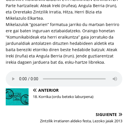
Parte hartzaileak: Ateak Ireki (Iruñea), Angula Berria (Irun),
eta Oreretako Zintzilik Irratia, Hitza, Herri Bizia eta
Mikelazulo Elkartea.
Mikelazulok “gosarien” formatua jarriko du martxan berriro
ere gai baten inguruan eztabaidatzeko. Oraingo honetan
“Komunikabideak eta herri eraikuntza” gaia jorratuko da
jardunaldiak antolatzen dituzten hedabideen aldetik eta
baita bereziki etorriko diren beste hedabide batzuk: Ateak
Ireki (Iruña) eta Angula Berria (Irun). Jende guztiarentzat
irekia dagoen jarduera bat da, esku-hartze librekoa.
ANTERIOR
18. Korrika (ordu beteko laburpena)
SIGUIENTE
Zintzilik irratiaren aldeko festa, Lezoko jaiak 2013