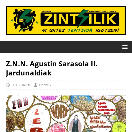
Z.N.N. Agustin Sarasola II.
Jardunaldiak
2013-04-18
zintzilik