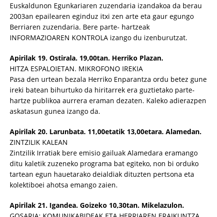
Euskaldunon Egunkariaren zuzendaria izandakoa da berau
2003an epailearen eginduz itxi zen arte eta gaur egungo
Berriaren zuzendaria. Bere parte- hartzeak
INFORMAZIOAREN KONTROLA izango du izenburutzat.
Apirilak 19. Ostirala. 19,00tan. Herriko Plazan.
HITZA ESPALOIETAN. MIKROFONO IREKIA
Pasa den urtean bezala Herriko Enparantza ordu betez gune
ireki batean bihurtuko da hiritarrek era guztietako parte-
hartze publikoa aurrera eraman dezaten. Kaleko adierazpen
askatasun gunea izango da.
Apirilak 20. Larunbata. 11,00etatik 13,00etara. Alamedan.
ZINTZILIK KALEAN
Zintzilik Irratiak bere emisio gailuak Alamedara eramango
ditu kaletik zuzeneko programa bat egiteko, non bi orduko
tartean egun hauetarako deialdiak dituzten pertsona eta
kolektiboei ahotsa emango zaien.
Apirilak 21. Igandea. Goizeko 10,30tan. Mikelazulon.
GOSARIA: KOMUNIKABIDEAK ETA HERRIAREN ERAIKUNTZA