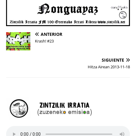
ANTERIOR
Krash! #23
SIGUIENTE
Hitza Airean 2013-11-18