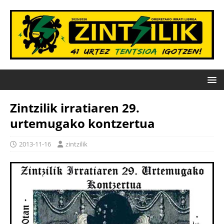
Zintzilik irratiaren 29.
urtemugako kontzertua
2013-11-16
zintzilik