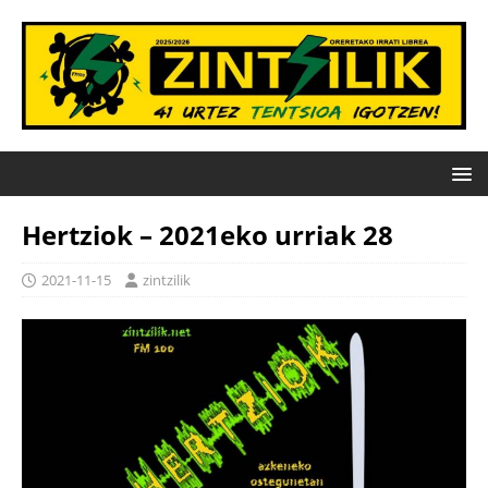
Hertziok – 2021eko urriak 28
2021-11-15
zintzilik