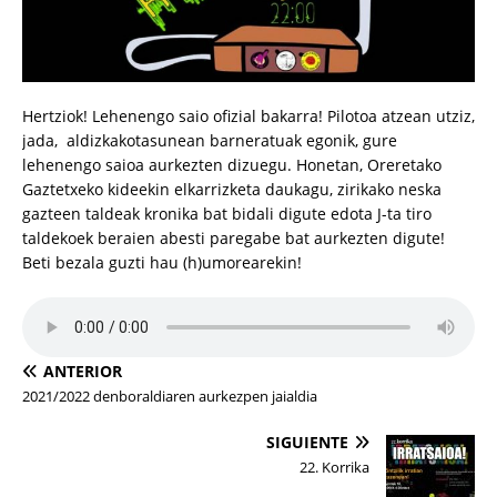
Hertziok! Lehenengo saio ofizial bakarra! Pilotoa atzean utziz,
jada, aldizkakotasunean barneratuak egonik, gure
lehenengo saioa aurkezten dizuegu. Honetan, Oreretako
Gaztetxeko kideekin elkarrizketa daukagu, zirikako neska
gazteen taldeak kronika bat bidali digute edota J-ta tiro
taldekoek beraien abesti paregabe bat aurkezten digute!
Beti bezala guzti hau (h)umorearekin!
ANTERIOR
2021/2022 denboraldiaren aurkezpen jaialdia
SIGUIENTE
22. Korrika