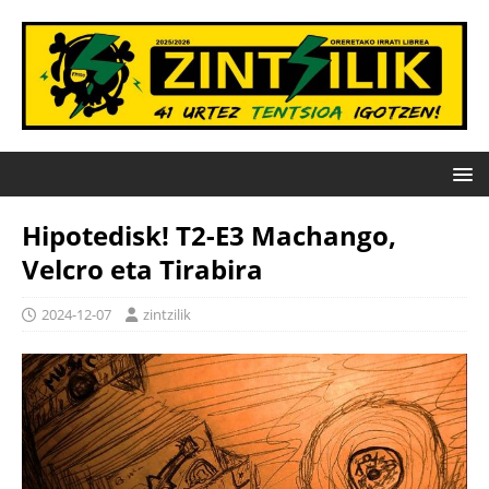
Hipotedisk! T2-E3 Machango,
Velcro eta Tirabira
2024-12-07
zintzilik