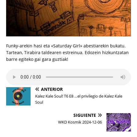
Funky-arekin hasi eta «Saturday Girl» abestiarekin bukatu.
Tartean, Tirabira taldearen estreinua. Edozein hizkuntzatan
barre egiteko gai gara guztiak!
ANTERIOR
Kalez Kale Soul! T6 E8 …el privilegio de Kalez Kale
Soul
SIGUIENTE
WKD Kosmik 2024-12-06