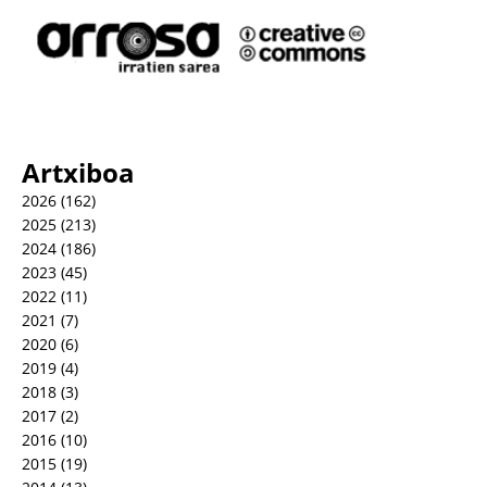
Artxiboa
2026
(162)
2025
(213)
2024
(186)
2023
(45)
2022
(11)
2021
(7)
2020
(6)
2019
(4)
2018
(3)
2017
(2)
2016
(10)
2015
(19)