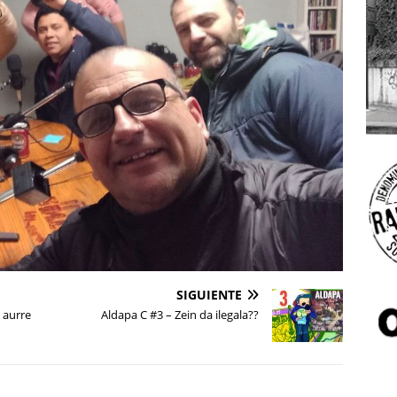
SIGUIENTE
 aurre
Aldapa C #3 – Zein da ilegala??