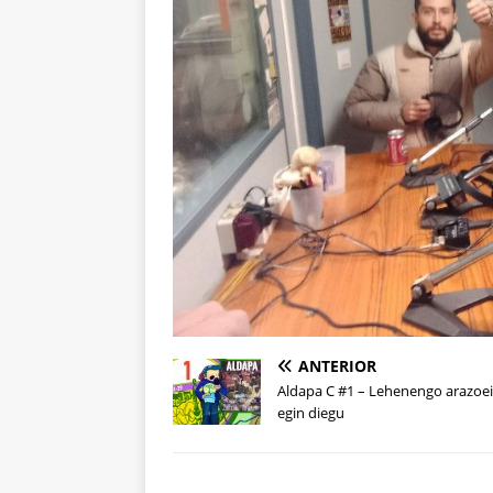
ANTERIOR
Aldapa C #1 – Lehenengo arazoei
egin diegu