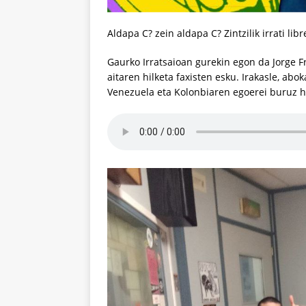
Aldapa C? zein aldapa C? Zintzilik irrati libr
Gaurko Irratsaioan gurekin egon da Jorge Fr
aitaren hilketa faxisten esku. Irakasle, abo
Venezuela eta Kolonbiaren egoerei buruz h