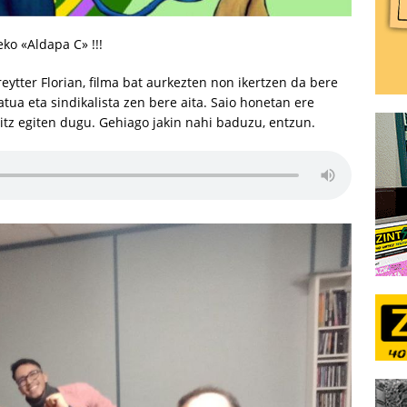
eko «Aldapa C» !!!
eytter Florian, filma bat aurkezten non ikertzen da bere
katua eta sindikalista zen bere aita. Saio honetan ere
itz egiten dugu. Gehiago jakin nahi baduzu, entzun.