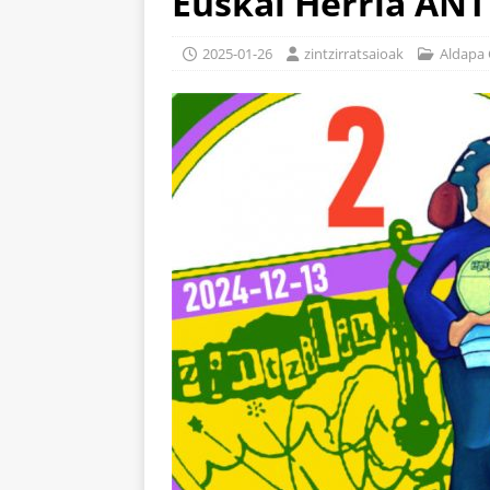
Euskal Herria ANT
2025-01-26
zintzirratsaioak
Aldapa 