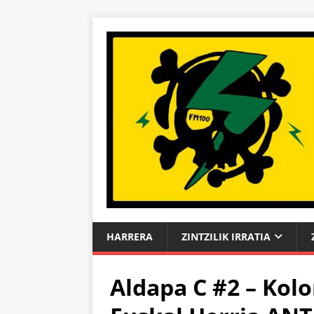
HARRERA
ZINTZILIK IRRATIA
Aldapa C #2 – Kolo