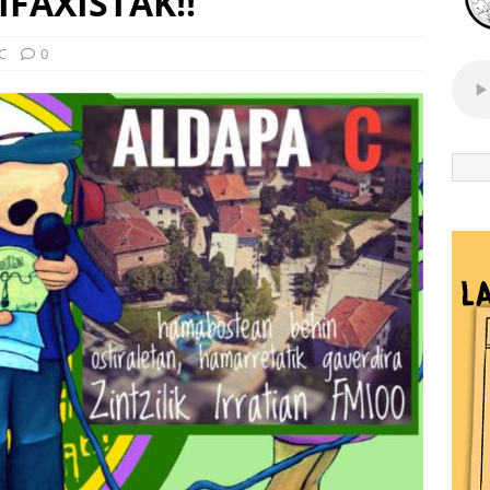
IFAXISTAK!!
C
0