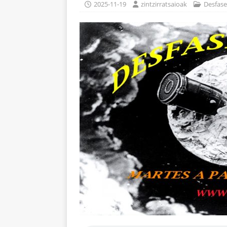
2025-11-19
zintzirratsaioak
Desfase