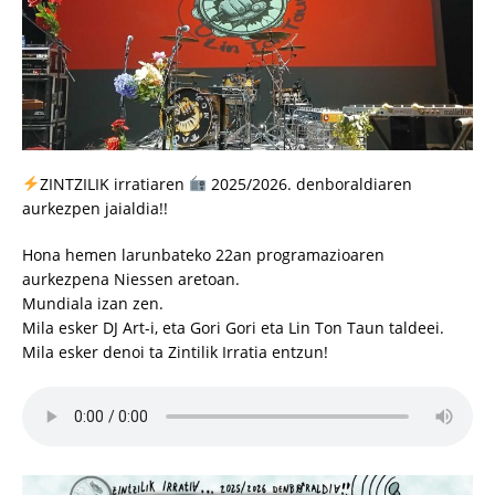
ZINTZILIK irratiaren
2025/2026. denboraldiaren
aurkezpen jaialdia!!
Hona hemen larunbateko 22an programazioaren
aurkezpena Niessen aretoan.
Mundiala izan zen.
Mila esker DJ Art-i, eta Gori Gori eta Lin Ton Taun taldeei.
Mila esker denoi ta Zintilik Irratia entzun!