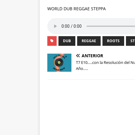
WORLD DUB REGGAE STEPPA
DUB
REGGAE
ROOTS
ST
ANTERIOR
T7 E10…..con la Resolución del 
Año…..