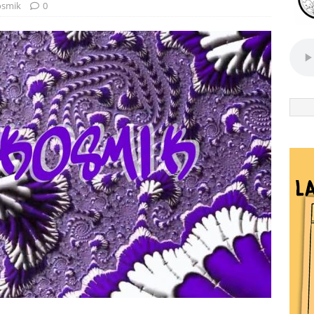
smik
0