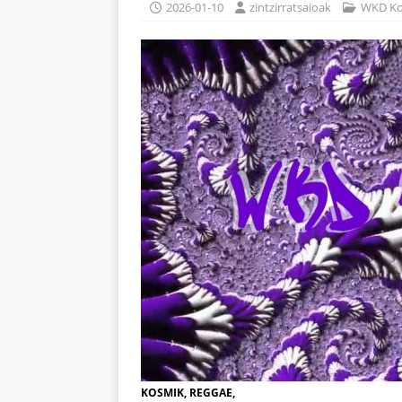
2026-01-10
zintzirratsaioak
WKD Ko
KOSMIK, REGGAE,