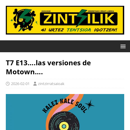
T7 E13….las versiones de
Motown….
2026-02-01
zintzirratsaioak