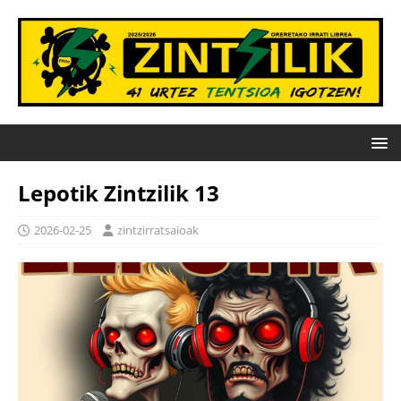
Lepotik Zintzilik 13
2026-02-25
zintzirratsaioak