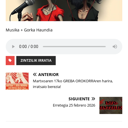
Musika + Gorka Haundia
ZINTZILIK IRRATIA
ANTERIOR
Martxoaren 17ko GREBA OROKORRAren harira,
irratsaio berezia!
SIGUIENTE
Erretegia 25 febrero 2026