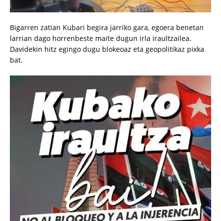
Bigarren zatian Kubari begira jarriko gara, egoera benetan
larrian dago horrenbeste maite dugun irla iraultzailea.
Davidekin hitz egingo dugu blokeoaz eta geopolitikaz pixka
bat.