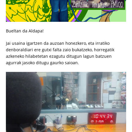
Bueltan da Aldapa!
Jai usaina igartzen da auzoan honezkero, eta irratiko
denboraldiari ere gutxi falta zaio bukatzeko, horregatik
azkeneko hilabetetan ezagutu ditugun lagun batzuen
agurrak jasoko ditugu gaurko saioan.