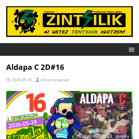
Aldapa C 2D#16
2026-05-30
zintzirratsaioak