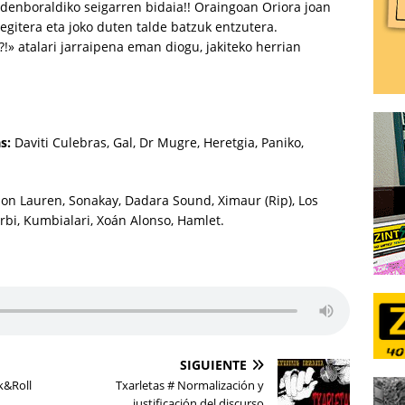
 denboraldiko seigarren bidaia!! Oraingoan Oriora joan
 egitera eta joko duten talde batzuk entzutera.
!» atalari jarraipena eman diogu, jakiteko herrian
s:
Daviti Culebras, Gal, Dr Mugre, Heretgia, Paniko,
on Lauren, Sonakay, Dadara Sound, Ximaur (Rip), Los
Garbi, Kumbialari, Xoán Alonso, Hamlet.
SIGUIENTE
k&Roll
Txarletas # Normalización y
justificación del discurso