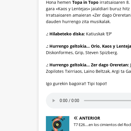
Hona hemen
Topa in Topo
irratsaioaren 8.
gara «Kaos y Lentejas» jaialdiari buruz hitz
Irratsaioaren amaieran «Zer dago Oreretan?
dauden hurrengo zita musikalak.
.: Hilabeteko diska:
Katiuskak ‘EP’
.: Hurrengo geltokia… Orio, Kaos y Lenteja
Diskonformes, Grip, Steven Spizberg.
.: Hurrengo geltokia… Zer dago Oreretan:
J
Zopilotes Txirriaos, Laino Beltzak, Argi ta 
Igo gurekin bagoira!! Tipi topo!!
ANTERIOR
T7 E26….en los cimientos del Roc