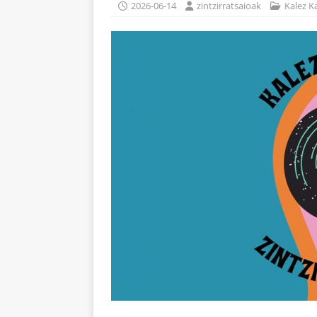
2026-06-14
zintzirratsaioak
Kalez Ka