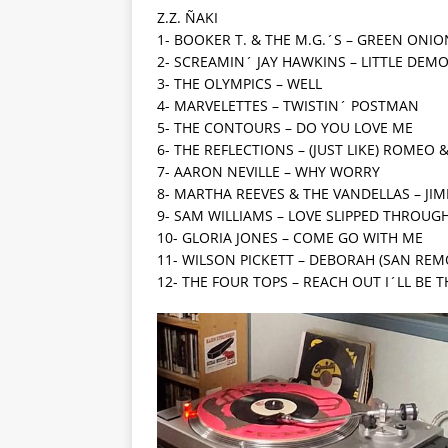
Z.Z. ÑAKI
1- BOOKER T. & THE M.G.´S – GREEN ONIO
2- SCREAMIN´ JAY HAWKINS – LITTLE DEM
3- THE OLYMPICS – WELL
4- MARVELETTES – TWISTIN´ POSTMAN
5- THE CONTOURS – DO YOU LOVE ME
6- THE REFLECTIONS – (JUST LIKE) ROMEO &
7- AARON NEVILLE – WHY WORRY
8- MARTHA REEVES & THE VANDELLAS – J
9- SAM WILLIAMS – LOVE SLIPPED THROUG
10- GLORIA JONES – COME GO WITH ME
11- WILSON PICKETT – DEBORAH (SAN REM
12- THE FOUR TOPS – REACH OUT I´LL BE 