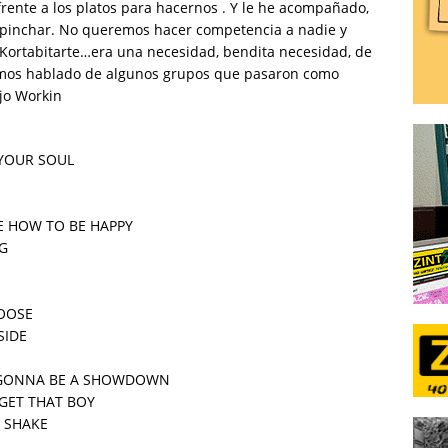
rente a los platos para hacernos . Y le he acompañado,
e pinchar. No queremos hacer competencia a nadie y
 Kortabitarte…era una necesidad, bendita necesidad, de
hemos hablado de algunos grupos que pasaron como
jo Workin
 YOUR SOUL
E HOW TO BE HAPPY
NG
HOOSE
SIDE
´S GONNA BE A SHOWDOWN
RGET THAT BOY
L SHAKE