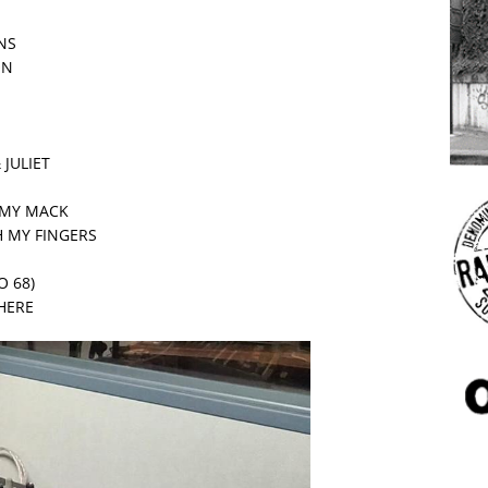
NS
ON
 JULIET
IMMY MACK
H MY FINGERS
O 68)
THERE