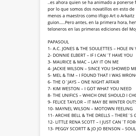
..es ahora quien se ha animado a ponerse f
por lo que somos dos novatillos en esto d
menos a maestros como Iñigo Art o Arkaitz
guion…..Pero antes, en la primera hora, 
teloneros en las primeras ediciones del Mo
PAPASOUL
1- A.C. JONES & THE SOULETTES – HOLE IN
2- DONNIE ELBERT – IF I CAN´T HAVE YOU
3- MAURICE & MAC – LAY IT ON ME
4- JACKIE WILSON – SINCE YOU SHOWED M
5- MEL & TIM – I FOUND THAT I WAS WRO
6- THE O´JAYS – ONE NIGHT AFFAIR
7- KIM WESTON – I GOT WHAT YOU NEED
8- THE UNIFICS – WHICH ONE SHOULD I C
9- FELICE TAYLOR – IT MAY BE WINTER OUT
10- MAYNEL WILSON – MOTOWN FEELING
11- ARCHIE BELL & THE DRELLS – THERE
12- LITTLE RENA SCOTT – I JUST CAN´T FO
13- PEGGY SCORTT & JO JO BENSON – SOU