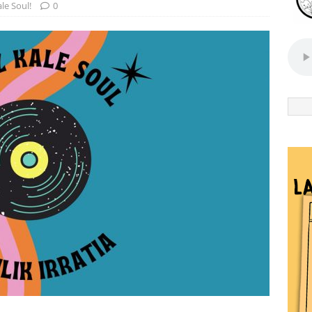
le Soul!
0