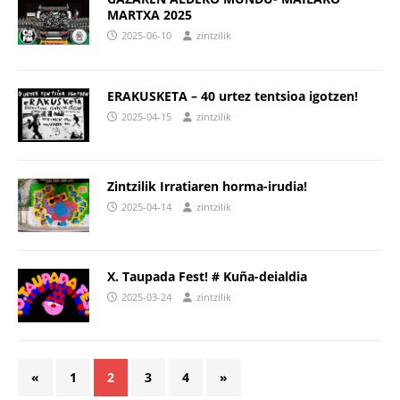
MARTXA 2025
2025-06-10
zintzilik
ERAKUSKETA – 40 urtez tentsioa igotzen!
2025-04-15
zintzilik
Zintzilik Irratiaren horma-irudia!
2025-04-14
zintzilik
X. Taupada Fest! # Kuña-deialdia
2025-03-24
zintzilik
«
1
2
3
4
»