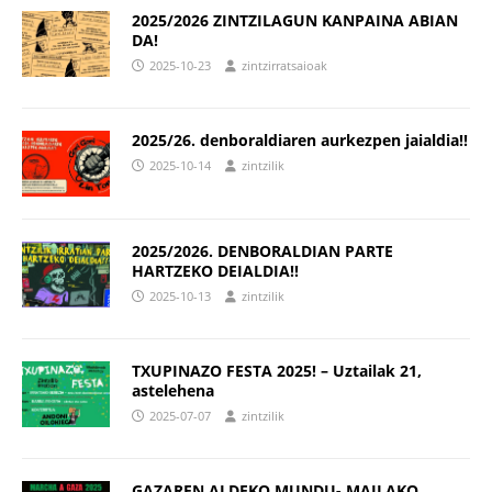
2025/2026 ZINTZILAGUN KANPAINA ABIAN
DA!
2025-10-23
zintzirratsaioak
2025/26. denboraldiaren aurkezpen jaialdia!!
2025-10-14
zintzilik
2025/2026. DENBORALDIAN PARTE
HARTZEKO DEIALDIA!!
2025-10-13
zintzilik
TXUPINAZO FESTA 2025! – Uztailak 21,
astelehena
2025-07-07
zintzilik
GAZAREN ALDEKO MUNDU- MAILAKO