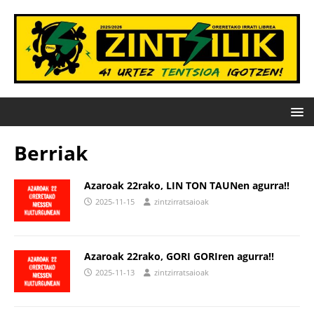
Berriak
Azaroak 22rako, LIN TON TAUNen agurra!!
2025-11-15
zintzirratsaioak
Azaroak 22rako, GORI GORIren agurra!!
2025-11-13
zintzirratsaioak