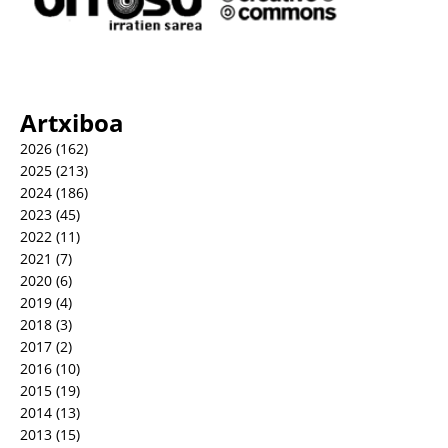
Artxiboa
2026
(162)
2025
(213)
2024
(186)
2023
(45)
2022
(11)
2021
(7)
2020
(6)
2019
(4)
2018
(3)
2017
(2)
2016
(10)
2015
(19)
2014
(13)
2013
(15)